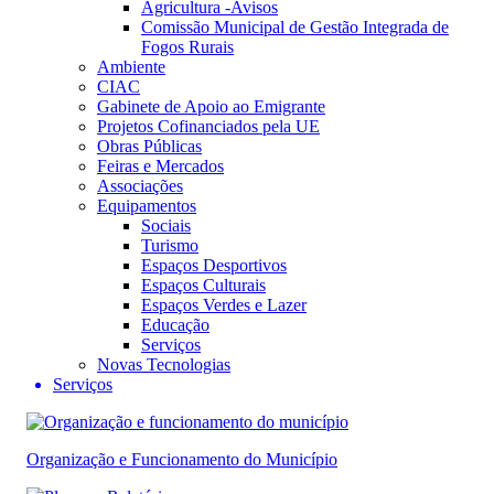
Agricultura -Avisos
Comissão Municipal de Gestão Integrada de
Fogos Rurais
Ambiente
CIAC
Gabinete de Apoio ao Emigrante
Projetos Cofinanciados pela UE
Obras Públicas
Feiras e Mercados
Associações
Equipamentos
Sociais
Turismo
Espaços Desportivos
Espaços Culturais
Espaços Verdes e Lazer
Educação
Serviços
Novas Tecnologias
Serviços
Organização e Funcionamento do Município