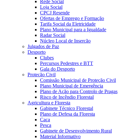
Rede Social
Loja Social
CPCJ Resende
Ofertas de Emprego e Formação
Tarifa Social da Eletricidade
Plano Municipal para a Igualdade
Radar Social
Núcleo Local de Inserção
Julgados de Paz
Desporto
Clubes
Percursos Pedestres e BTT
Gala do Desporto
Proteção Civil
Comissão Municipal de Proteção Civil
Plano Municipal de Emergência
Plano de Ação para Controlo de Pragas
Risco de Incêndio Florestal
Agricultura e Floresta
Gabinete Técnico Florestal
Plano de Defesa da Floresta
Caça
Pesca
Gabinete de Desenvolvimento Rural
Material Informativo