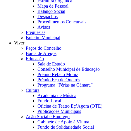
Estrutura Orgânica
Mapa de Pessoal
Balanço Social
Despachos
Procedimentos Concursais
Avisos
Freguesias
Boletim Municipal
Viver
Paços do Concelho
Barca de Aregos
Educação
Sala de Estudo
Conselho Municipal de Educação
Prémio Rebelo Moniz
Prémio Eça de Queirós
Programa “Férias na Câmara”
Cultura
Academia de Música
Fundo Local
Oficina de Teatro Eç’Agora (OTE)
Publicações Municipais
Ação Social e Emprego
Gabinete de Apoio à Vítima
Fundo de Solidariedade Social