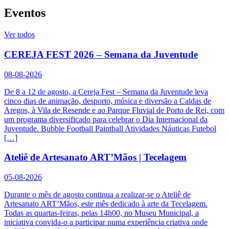
Eventos
Ver todos
CEREJA FEST 2026 – Semana da Juventude
08-08-2026
De 8 a 12 de agosto, a Cereja Fest – Semana da Juventude leva
cinco dias de animação, desporto, música e diversão a Caldas de
Aregos, à Vila de Resende e ao Parque Fluvial de Porto de Rei, com
um programa diversificado para celebrar o Dia Internacional da
Juventude. Bubble Football Paintball Atividades Náuticas Futebol
[…]
Ateliê de Artesanato ART’Mãos | Tecelagem
05-08-2026
Durante o mês de agosto continua a realizar-se o Ateliê de
Artesanato ART’Mãos, este mês dedicado à arte da Tecelagem.
Todas as quartas-feiras, pelas 14h00, no Museu Municipal, a
iniciativa convida-o a participar numa experiência criativa onde