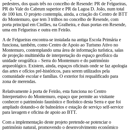
pedestres, dos quais três no concelho de Resende: PR de Felgueiras,
PR do Vale do Cabrum superior e PR da Lagoa D. João, num total
de 100 km. O projeto contempla, ainda, a criação do Centro de BTT
do Montemuro, que tem 3 trilhos no concelho de Resende, com
porta principal em Cinfães, na Gralheira, e duas portas em Resende,
uma em Felgueiras e outra em Feirão.
A de Felgueiras encontra-se instalada na antiga Escola Primária e
funciona, também, como Centro de Apoio ao Turismo Ativo no
Montemuro, contemplando uma área de informação turística, salas
de projeção multimédia de interpretação do espaço geofísico da
unidade orográfica – Serra do Montemuro e do património
arqueológico. Existem, ainda, espaços oficinais onde se faz apologia
das artes e ofícios pré-históricos, para serem utilizados pela
comunidade escolar e famílias. O exterior foi requalificado para
zona de merendas.
Relativamente à porta de Feirão, esta funciona no Centro
Interpretativo do Montemuro, espaço que permite ao visitante
conhecer o património faunístico e florístico desta Serra e que foi
ampliado dotando-o de balneários e estação de serviço self-service
para lavagem e oficina de apoio ao BTT.
Com a implementação deste projeto pretende-se potenciar o
património natural, promovendo o desenvolvimento económico