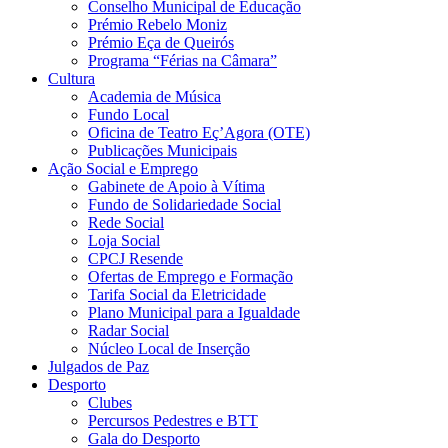
Conselho Municipal de Educação
Prémio Rebelo Moniz
Prémio Eça de Queirós
Programa “Férias na Câmara”
Cultura
Academia de Música
Fundo Local
Oficina de Teatro Eç’Agora (OTE)
Publicações Municipais
Ação Social e Emprego
Gabinete de Apoio à Vítima
Fundo de Solidariedade Social
Rede Social
Loja Social
CPCJ Resende
Ofertas de Emprego e Formação
Tarifa Social da Eletricidade
Plano Municipal para a Igualdade
Radar Social
Núcleo Local de Inserção
Julgados de Paz
Desporto
Clubes
Percursos Pedestres e BTT
Gala do Desporto