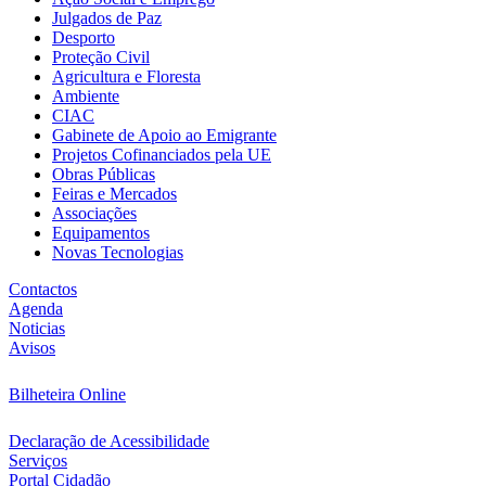
Julgados de Paz
Desporto
Proteção Civil
Agricultura e Floresta
Ambiente
CIAC
Gabinete de Apoio ao Emigrante
Projetos Cofinanciados pela UE
Obras Públicas
Feiras e Mercados
Associações
Equipamentos
Novas Tecnologias
Contactos
Agenda
Noticias
Avisos
Bilheteira Online
Declaração de Acessibilidade
Serviços
Portal Cidadão