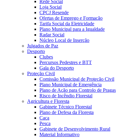
Rede Social
Loja Social
CPCJ Resende
Ofertas de Emprego e Formação
Tarifa Social da Eletricidade
Plano Municipal para a Igualdade
Radar Social
Núcleo Local de Inserção
Julgados de Paz
Desporto
Clubes
Percursos Pedestres e BTT
Gala do Desporto
Proteção Civil
Comissão Municipal de Proteção Civil
Plano Municipal de Emergência
Plano de Ação para Controlo de Pragas
Risco de Incêndio Florestal
Agricultura e Floresta
Gabinete Técnico Florestal
Plano de Defesa da Floresta
Caça
Pesca
Gabinete de Desenvolvimento Rural
Material Informativo