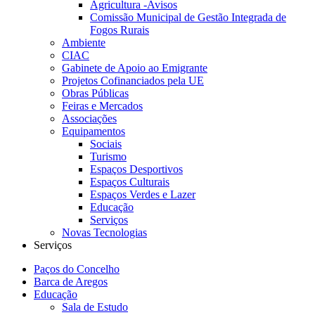
Agricultura -Avisos
Comissão Municipal de Gestão Integrada de
Fogos Rurais
Ambiente
CIAC
Gabinete de Apoio ao Emigrante
Projetos Cofinanciados pela UE
Obras Públicas
Feiras e Mercados
Associações
Equipamentos
Sociais
Turismo
Espaços Desportivos
Espaços Culturais
Espaços Verdes e Lazer
Educação
Serviços
Novas Tecnologias
Serviços
Paços do Concelho
Barca de Aregos
Educação
Sala de Estudo