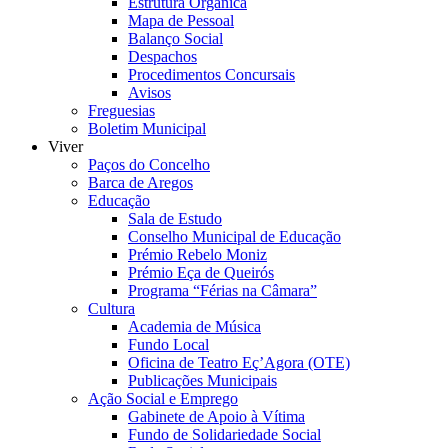
Estrutura Orgânica
Mapa de Pessoal
Balanço Social
Despachos
Procedimentos Concursais
Avisos
Freguesias
Boletim Municipal
Viver
Paços do Concelho
Barca de Aregos
Educação
Sala de Estudo
Conselho Municipal de Educação
Prémio Rebelo Moniz
Prémio Eça de Queirós
Programa “Férias na Câmara”
Cultura
Academia de Música
Fundo Local
Oficina de Teatro Eç’Agora (OTE)
Publicações Municipais
Ação Social e Emprego
Gabinete de Apoio à Vítima
Fundo de Solidariedade Social