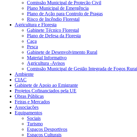
Comissão Municipal de Proteção Civil
Plano Municipal de Emergência
Plano de Ação para Controlo de Pragas
Risco de Incêndio Florestal
Agricultura e Floresta
Gabinete Técnico Florestal
Plano de Defesa da Floresta
Caça
Pesca
Gabinete de Desenvolvimento Rural
Material Informativo
Agricultura -Avisos
Comissão Municipal de Gestão Integrada de Fogos Rura
Ambiente
CIAC
Gabinete de Apoio ao Emigrante
Projetos Cofinanciados pela UE
Obras Públicas
Feiras e Mercados
Associações
Equipamentos
Sociais
Turismo
Espaços Desportivos
Espaços Culturais