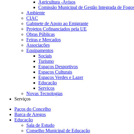
Agricultura -Avisos
Comissão Municipal de Gestão Integrada de Fogos
Ambiente
CIAC
Gabinete de Apoio ao Emigrante
Projetos Cofinanciados pela UE
Obras Públicas
Feiras e Mercados
Associações
Equipamentos
Sociais
Turismo
Espaços Desportivos
Espaços Culturais
Espaços Verdes e Lazer
Educação
Serviços
Novas Tecnologias
Serviços
Paços do Concelho
Barca de Aregos
Educação
Sala de Estudo
Conselho Municipal de Educação