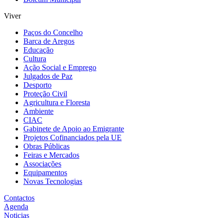
Viver
Paços do Concelho
Barca de Aregos
Educação
Cultura
Ação Social e Emprego
Julgados de Paz
Desporto
Proteção Civil
Agricultura e Floresta
Ambiente
CIAC
Gabinete de Apoio ao Emigrante
Projetos Cofinanciados pela UE
Obras Públicas
Feiras e Mercados
Associações
Equipamentos
Novas Tecnologias
Contactos
Agenda
Noticias