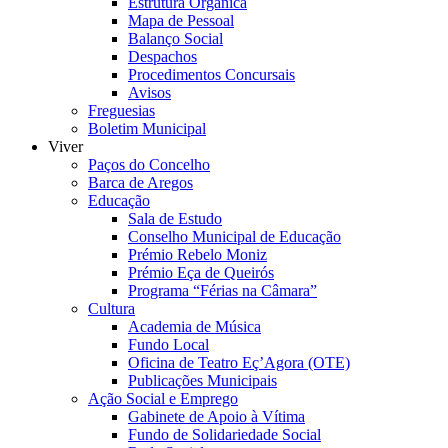
Estrutura Orgânica
Mapa de Pessoal
Balanço Social
Despachos
Procedimentos Concursais
Avisos
Freguesias
Boletim Municipal
Viver
Paços do Concelho
Barca de Aregos
Educação
Sala de Estudo
Conselho Municipal de Educação
Prémio Rebelo Moniz
Prémio Eça de Queirós
Programa “Férias na Câmara”
Cultura
Academia de Música
Fundo Local
Oficina de Teatro Eç’Agora (OTE)
Publicações Municipais
Ação Social e Emprego
Gabinete de Apoio à Vítima
Fundo de Solidariedade Social