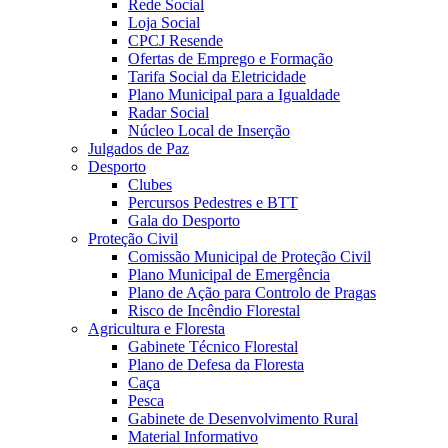
Rede Social
Loja Social
CPCJ Resende
Ofertas de Emprego e Formação
Tarifa Social da Eletricidade
Plano Municipal para a Igualdade
Radar Social
Núcleo Local de Inserção
Julgados de Paz
Desporto
Clubes
Percursos Pedestres e BTT
Gala do Desporto
Proteção Civil
Comissão Municipal de Proteção Civil
Plano Municipal de Emergência
Plano de Ação para Controlo de Pragas
Risco de Incêndio Florestal
Agricultura e Floresta
Gabinete Técnico Florestal
Plano de Defesa da Floresta
Caça
Pesca
Gabinete de Desenvolvimento Rural
Material Informativo