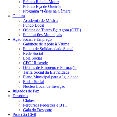
Prémio Rebelo Moniz
Prémio Eça de Queirós
Programa “Férias na Câmara”
Cultura
Academia de Música
Fundo Local
Oficina de Teatro Eç’Agora (OTE)
Publicações Municipais
Ação Social e Emprego
Gabinete de Apoio à Vítima
Fundo de Solidariedade Social
Rede Social
Loja Social
CPCJ Resende
Ofertas de Emprego e Formação
Tarifa Social da Eletricidade
Plano Municipal para a Igualdade
Radar Social
Núcleo Local de Inserção
Julgados de Paz
Desporto
Clubes
Percursos Pedestres e BTT
Gala do Desporto
Proteção Civil