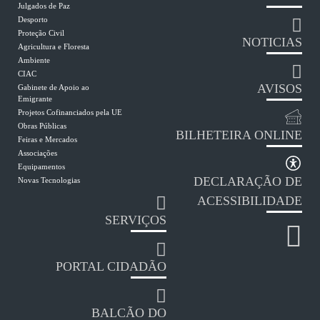
Julgados de Paz
Desporto
Proteção Civil
NOTICIAS
Agricultura e Floresta
Ambiente
CIAC
AVISOS
Gabinete de Apoio ao
Emigrante
Projetos Cofinanciados pela UE
Obras Públicas
BILHETEIRA ONLINE
Feiras e Mercados
Associações
Equipamentos
DECLARAÇÃO DE
Novas Tecnologias
ACESSIBILIDADE
SERVIÇOS
PORTAL CIDADÃO
BALCÃO DO