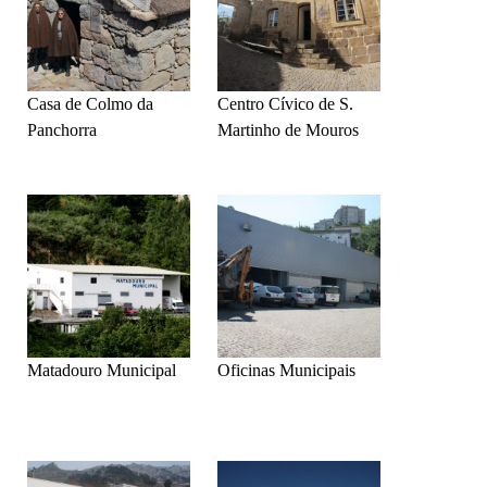
Casa de Colmo da
Centro Cívico de S.
Panchorra
Martinho de Mouros
Matadouro Municipal
Oficinas Municipais