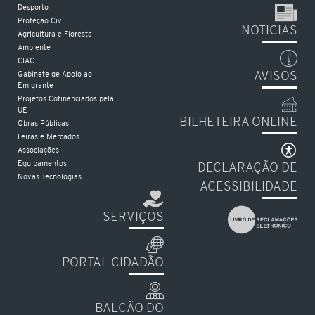
Desporto
Proteção Civil
NOTICIAS
Agricultura e Floresta
Ambiente
CIAC
AVISOS
Gabinete de Apoio ao
Emigrante
Projetos Cofinanciados pela
UE
BILHETEIRA ONLINE
Obras Públicas
Feiras e Mercados
Associações
Equipamentos
DECLARAÇÃO DE
Novas Tecnologias
ACESSIBILIDADE
SERVIÇOS
PORTAL CIDADÃO
BALCÃO DO