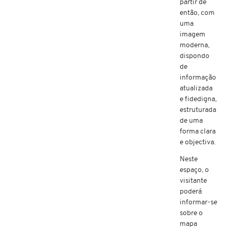
partir de
então, com
uma
imagem
moderna,
dispondo
de
informação
atualizada
e fidedigna,
estruturada
de uma
forma clara
e objectiva.
Neste
espaço, o
visitante
poderá
informar-se
sobre o
mapa