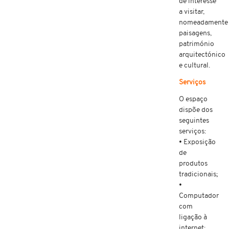
de interesse
a visitar,
nomeadamente
paisagens,
património
arquitectónico
e cultural.
Serviços
O espaço
dispõe dos
seguintes
serviços:
• Exposição
de
produtos
tradicionais;
•
Computador
com
ligação à
internet;