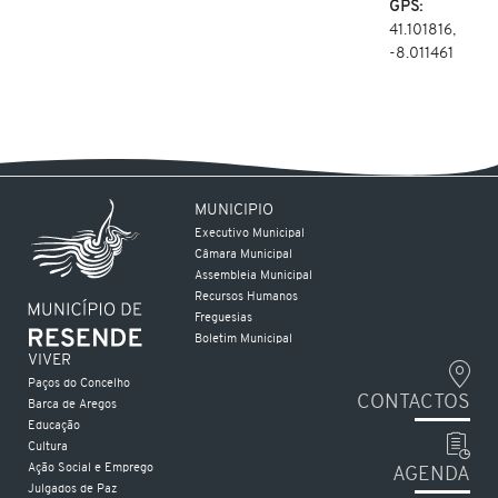
GPS:
41.101816,
-8.011461
MUNICIPIO
Executivo Municipal
Câmara Municipal
Assembleia Municipal
Recursos Humanos
Freguesias
Boletim Municipal
VIVER
Paços do Concelho
CONTACTOS
Barca de Aregos
Educação
Cultura
Ação Social e Emprego
AGENDA
Julgados de Paz