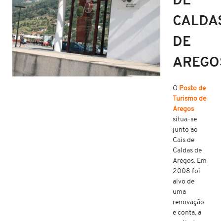
DE
CALDA
DE
AREGO
O
Posto de
Turismo de
Aregos
situa-se
junto ao
Cais de
Caldas de
Aregos. Em
2008 foi
alvo de
uma
renovação
e conta, a