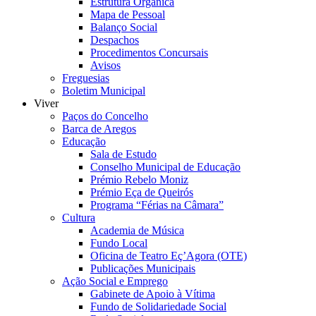
Estrutura Orgânica
Mapa de Pessoal
Balanço Social
Despachos
Procedimentos Concursais
Avisos
Freguesias
Boletim Municipal
Viver
Paços do Concelho
Barca de Aregos
Educação
Sala de Estudo
Conselho Municipal de Educação
Prémio Rebelo Moniz
Prémio Eça de Queirós
Programa “Férias na Câmara”
Cultura
Academia de Música
Fundo Local
Oficina de Teatro Eç’Agora (OTE)
Publicações Municipais
Ação Social e Emprego
Gabinete de Apoio à Vítima
Fundo de Solidariedade Social