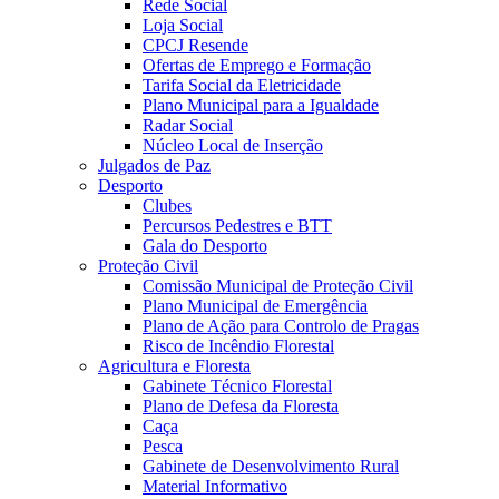
Rede Social
Loja Social
CPCJ Resende
Ofertas de Emprego e Formação
Tarifa Social da Eletricidade
Plano Municipal para a Igualdade
Radar Social
Núcleo Local de Inserção
Julgados de Paz
Desporto
Clubes
Percursos Pedestres e BTT
Gala do Desporto
Proteção Civil
Comissão Municipal de Proteção Civil
Plano Municipal de Emergência
Plano de Ação para Controlo de Pragas
Risco de Incêndio Florestal
Agricultura e Floresta
Gabinete Técnico Florestal
Plano de Defesa da Floresta
Caça
Pesca
Gabinete de Desenvolvimento Rural
Material Informativo