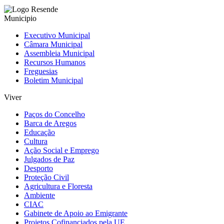
Municipio
Executivo Municipal
Câmara Municipal
Assembleia Municipal
Recursos Humanos
Freguesias
Boletim Municipal
Viver
Paços do Concelho
Barca de Aregos
Educação
Cultura
Ação Social e Emprego
Julgados de Paz
Desporto
Proteção Civil
Agricultura e Floresta
Ambiente
CIAC
Gabinete de Apoio ao Emigrante
Projetos Cofinanciados pela UE