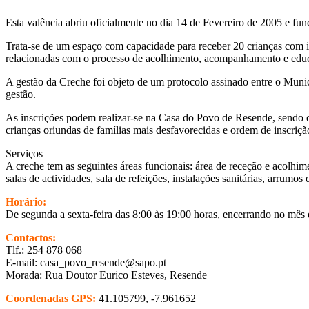
Esta valência abriu oficialmente no dia 14 de Fevereiro de 2005 e fun
Trata-se de um espaço com capacidade para receber 20 crianças com i
relacionadas com o processo de acolhimento, acompanhamento e educ
A gestão da Creche foi objeto de um protocolo assinado entre o Munic
gestão.
As inscrições podem realizar-se na Casa do Povo de Resende, sendo 
crianças oriundas de famílias mais desfavorecidas e ordem de inscrição
Serviços
A creche tem as seguintes áreas funcionais: área de receção e acolhimen
salas de actividades, sala de refeições, instalações sanitárias, arrumos 
Horário:
De segunda a sexta-feira das 8:00 às 19:00 horas, encerrando no mês
Contactos:
Tlf.: 254 878 068
E-mail: casa_povo_resende@sapo.pt
Morada: Rua Doutor Eurico Esteves, Resende
Coordenadas GPS:
41.105799, -7.961652