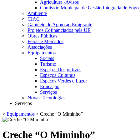
Agricultura -Avisos
Comissão Municipal de Gestão Integrada de Fogos
Ambiente
CIAC
Gabinete de Apoio ao Emigrante
Projetos Cofinanciados pela UE
Obras Públicas
Feiras e Mercados
Associações
Equipamentos
Sociais
Turismo
Espaços Desportivos
Espaços Culturais
Espaços Verdes e Lazer
Educação
Serviços
Novas Tecnologias
Serviços
>
Equipamentos
> Creche “O Miminho”
Creche “O Miminho”