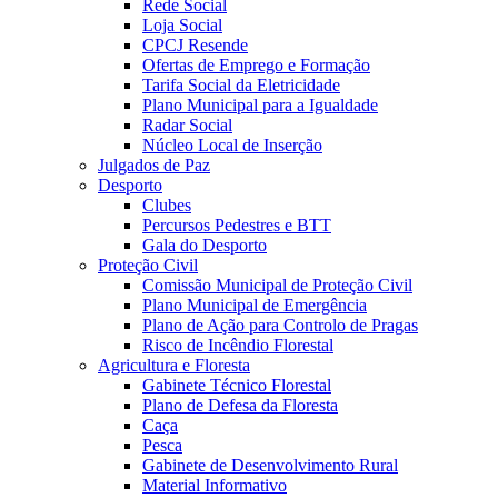
Rede Social
Loja Social
CPCJ Resende
Ofertas de Emprego e Formação
Tarifa Social da Eletricidade
Plano Municipal para a Igualdade
Radar Social
Núcleo Local de Inserção
Julgados de Paz
Desporto
Clubes
Percursos Pedestres e BTT
Gala do Desporto
Proteção Civil
Comissão Municipal de Proteção Civil
Plano Municipal de Emergência
Plano de Ação para Controlo de Pragas
Risco de Incêndio Florestal
Agricultura e Floresta
Gabinete Técnico Florestal
Plano de Defesa da Floresta
Caça
Pesca
Gabinete de Desenvolvimento Rural
Material Informativo