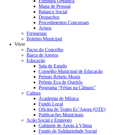
Estrutura Orgânica
Mapa de Pessoal
Balanço Social
Despachos
Procedimentos Concursais
Avisos
Freguesias
Boletim Municipal
Viver
Paços do Concelho
Barca de Aregos
Educação
Sala de Estudo
Conselho Municipal de Educação
Prémio Rebelo Moniz
Prémio Eça de Queirós
Programa “Férias na Câmara”
Cultura
Academia de Música
Fundo Local
Oficina de Teatro Eç’Agora (OTE)
Publicações Municipais
Ação Social e Emprego
Gabinete de Apoio à Vítima
Fundo de Solidariedade Social