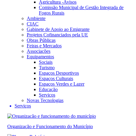
Agricultura -Avisos
Comissão Municipal de Gestão Integrada de
Fogos Rurais
Ambiente
CIAC
Gabinete de Apoio ao Emigrante
Projetos Cofinanciados pela UE
Obras Públicas
Feiras e Mercados
Associações
Equipamentos
Sociais
Turismo
Espaços Desportivos
Espaços Culturais
Espaços Verdes e Lazer
Educação
Serviços
Novas Tecnologias
Serviços
Organização e Funcionamento do Município