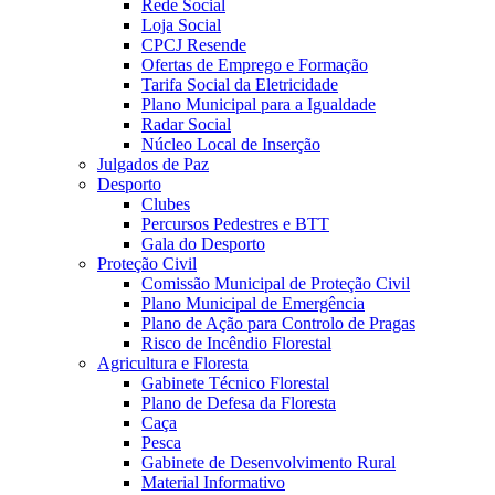
Rede Social
Loja Social
CPCJ Resende
Ofertas de Emprego e Formação
Tarifa Social da Eletricidade
Plano Municipal para a Igualdade
Radar Social
Núcleo Local de Inserção
Julgados de Paz
Desporto
Clubes
Percursos Pedestres e BTT
Gala do Desporto
Proteção Civil
Comissão Municipal de Proteção Civil
Plano Municipal de Emergência
Plano de Ação para Controlo de Pragas
Risco de Incêndio Florestal
Agricultura e Floresta
Gabinete Técnico Florestal
Plano de Defesa da Floresta
Caça
Pesca
Gabinete de Desenvolvimento Rural
Material Informativo