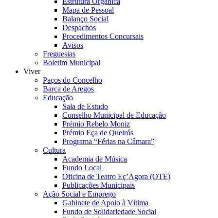
Estrutura Orgânica
Mapa de Pessoal
Balanço Social
Despachos
Procedimentos Concursais
Avisos
Freguesias
Boletim Municipal
Viver
Paços do Concelho
Barca de Aregos
Educação
Sala de Estudo
Conselho Municipal de Educação
Prémio Rebelo Moniz
Prémio Eça de Queirós
Programa “Férias na Câmara”
Cultura
Academia de Música
Fundo Local
Oficina de Teatro Eç’Agora (OTE)
Publicações Municipais
Ação Social e Emprego
Gabinete de Apoio à Vítima
Fundo de Solidariedade Social