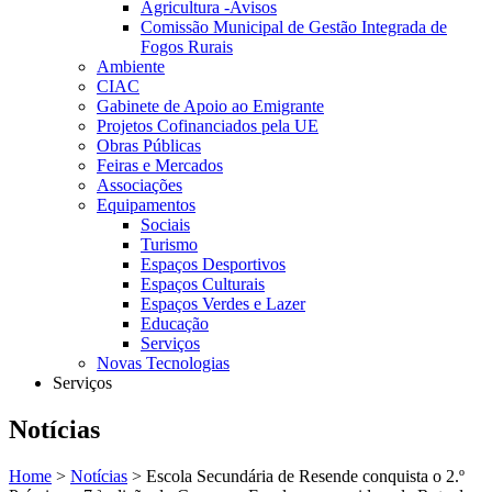
Agricultura -Avisos
Comissão Municipal de Gestão Integrada de
Fogos Rurais
Ambiente
CIAC
Gabinete de Apoio ao Emigrante
Projetos Cofinanciados pela UE
Obras Públicas
Feiras e Mercados
Associações
Equipamentos
Sociais
Turismo
Espaços Desportivos
Espaços Culturais
Espaços Verdes e Lazer
Educação
Serviços
Novas Tecnologias
Serviços
Notícias
Home
>
Notícias
> Escola Secundária de Resende conquista o 2.º