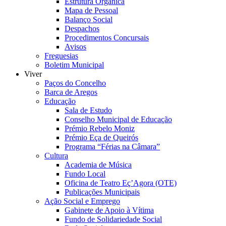
Estrutura Orgânica
Mapa de Pessoal
Balanço Social
Despachos
Procedimentos Concursais
Avisos
Freguesias
Boletim Municipal
Viver
Paços do Concelho
Barca de Aregos
Educação
Sala de Estudo
Conselho Municipal de Educação
Prémio Rebelo Moniz
Prémio Eça de Queirós
Programa “Férias na Câmara”
Cultura
Academia de Música
Fundo Local
Oficina de Teatro Eç’Agora (OTE)
Publicações Municipais
Ação Social e Emprego
Gabinete de Apoio à Vítima
Fundo de Solidariedade Social