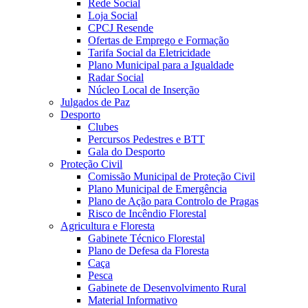
Rede Social
Loja Social
CPCJ Resende
Ofertas de Emprego e Formação
Tarifa Social da Eletricidade
Plano Municipal para a Igualdade
Radar Social
Núcleo Local de Inserção
Julgados de Paz
Desporto
Clubes
Percursos Pedestres e BTT
Gala do Desporto
Proteção Civil
Comissão Municipal de Proteção Civil
Plano Municipal de Emergência
Plano de Ação para Controlo de Pragas
Risco de Incêndio Florestal
Agricultura e Floresta
Gabinete Técnico Florestal
Plano de Defesa da Floresta
Caça
Pesca
Gabinete de Desenvolvimento Rural
Material Informativo