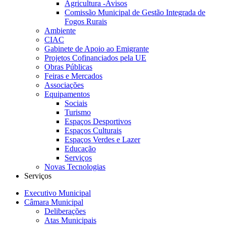
Agricultura -Avisos
Comissão Municipal de Gestão Integrada de
Fogos Rurais
Ambiente
CIAC
Gabinete de Apoio ao Emigrante
Projetos Cofinanciados pela UE
Obras Públicas
Feiras e Mercados
Associações
Equipamentos
Sociais
Turismo
Espaços Desportivos
Espaços Culturais
Espaços Verdes e Lazer
Educação
Serviços
Novas Tecnologias
Serviços
Executivo Municipal
Câmara Municipal
Deliberações
Atas Municipais